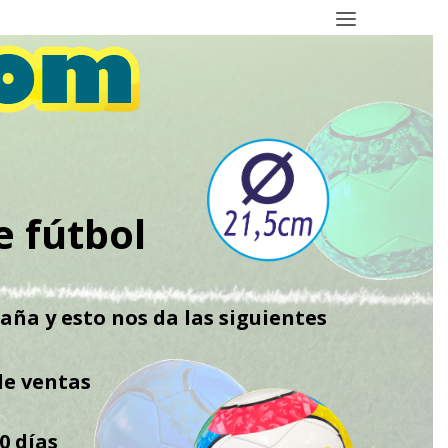
e fútbol
ña y esto nos da las siguientes
de ventas
0 días